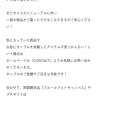
またサイトのリニューアルに伴い
一部の商品がご覧いただけなくなりますがご安心くださ
い！
気になっていた商品や
以前にサンプルを依頼したアイテムが見つからない！と
いう場合は
ホームページの「CONTACT」よりお気軽にお問い合わ
せくださいませ。
サンプルのご依頼やご注文も可能です！
合わせて、両親贈呈品『フルールフォトキャンバス』や
プチギフトは
別ブランド「Lino(リノ)」としてリリースいたします?
新しいFrom kalminをどうぞお楽しみに♪