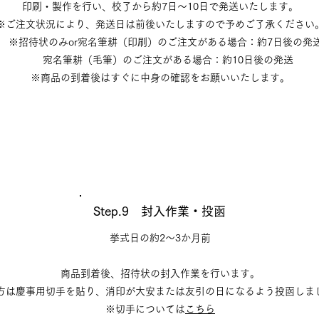
印刷・製作を行い、校了から約7日～10日で発送いたします。
※ご注文状況により、発送日は前後いたしますので予めご了承ください
※招待状のみor宛名筆耕（印刷）のご注文がある場合：約7日後の発
宛名筆耕（毛筆）のご注文がある場合：約10日後の発送
※商品の到着後はすぐに中身の確認をお願いいたします。
Step.9 封入作業・投函
挙式日の約2～3か月前
商品到着後、招待状の封入作業を行います。
方は慶事用切手を貼り、消印が大安または友引の日になるよう投函しま
※切手については
こちら