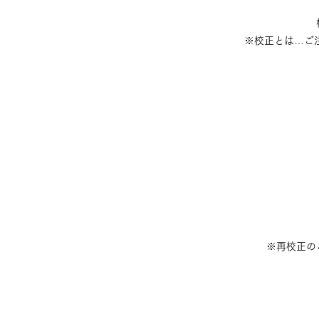
​※校正とは…
​※再校正