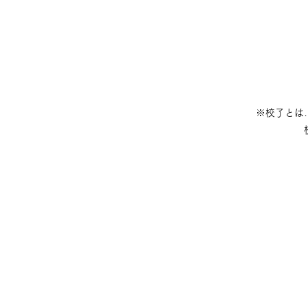
※校了とは
校